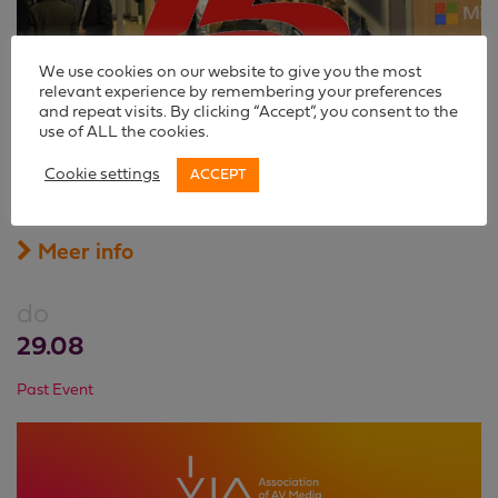
We use cookies on our website to give you the most
relevant experience by remembering your preferences
and repeat visits. By clicking “Accept”, you consent to the
IBC2019
use of ALL the cookies.
The world’s most influential media, entertainment &
Cookie settings
ACCEPT
technology show
13 – 17 SEPTEMBER 2019 – RAI AMSTERDAM
Meer info
do
29.08
Past Event