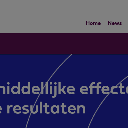
Home
News
iddellijke effec
e resultaten