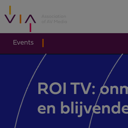
Events
ROI TV: onm
en blijvend