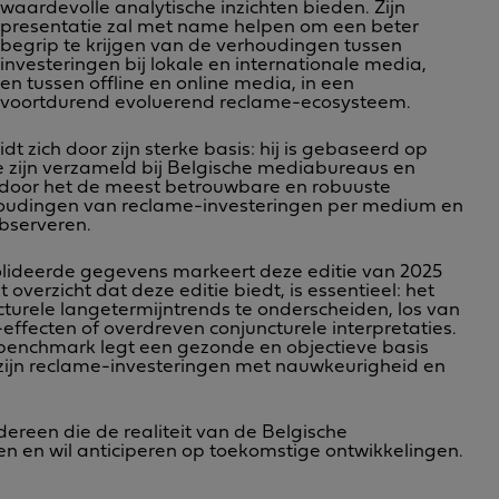
waardevolle analytische inzichten bieden. Zijn
presentatie zal met name helpen om een beter
begrip te krijgen van de verhoudingen tussen
investeringen bij lokale en internationale media,
en tussen offline en online media, in een
voortdurend evoluerend reclame-ecosysteem.
 zich door zijn sterke basis: hij is gebaseerd op
 zijn verzameld bij Belgische mediabureaus en
ardoor het de meest betrouwbare en robuuste
rhoudingen van reclame-investeringen per medium en
bserveren.
lideerde gegevens markeert deze editie van 2025
 overzicht dat deze editie biedt, is essentieel: het
turele langetermijntrends te onderscheiden, los van
ffecten of overdreven conjuncturele interpretaties.
enchmark legt een gezonde en objectieve basis
 zijn reclame-investeringen met nauwkeurigheid en
ereen die de realiteit van de Belgische
n en wil anticiperen op toekomstige ontwikkelingen.