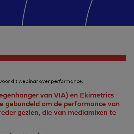
voor dit webinar over performance.
egenhanger van VIA) en Ekimetrics
se gebundeld om de performance van
eder gezien, die van mediamixen te