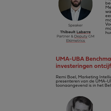
be
Met
wa
ee
ma
Voo
ma
hu
UMA-UBA Benchmark 
investeringen ontcij
Remi Boel, Marketing Intelli
presenteren van de UMA-UB
toonaangevend is in het Be