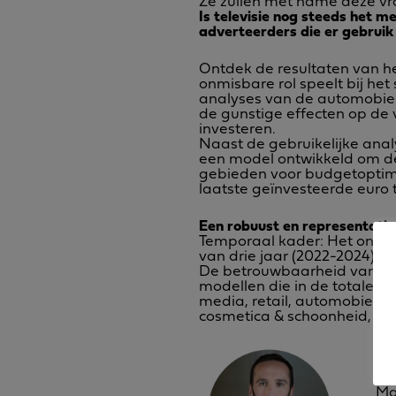
Ze zullen met name deze v
Is televisie nog steeds het 
adverteerders die er gebrui
Ontdek de resultaten van he
onmisbare rol speelt bij he
analyses van de automobiel-
de gunstige effecten op de 
investeren.
Naast de gebruikelijke anal
een model ontwikkeld om d
gebieden voor budgetoptimali
laatste geïnvesteerde euro 
Een robuust en representati
Temporaal kader: Het onder
van drie jaar (2022-2024) in 
De betrouwbaarheid van de
modellen die in de totale 
media, retail, automobiel, FM
cosmetica & schoonheid, lux
Th
Ma