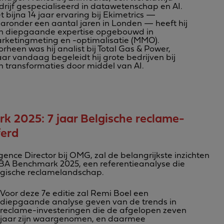
drijf gespecialiseerd in datawetenschap en AI.
 bijna 14 jaar ervaring bij Ekimetrics —
aronder een aantal jaren in Londen — heeft hij
n diepgaande expertise opgebouwd in
rketingmeting en -optimalisatie (MMO).
rheen was hij analist bij Total Gas & Power,
ar vandaag begeleidt hij grote bedrijven bij
n transformaties door middel van AI.
2025: 7 jaar Belgische reclame-
ferd
gence Director bij OMG, zal de belangrijkste inzichten
A Benchmark 2025, een referentieanalyse die
lgische reclamelandschap.
Voor deze 7e editie zal Remi Boel een
diepgaande analyse geven van de trends in
reclame-investeringen die de afgelopen zeven
jaar zijn waargenomen, en daarmee