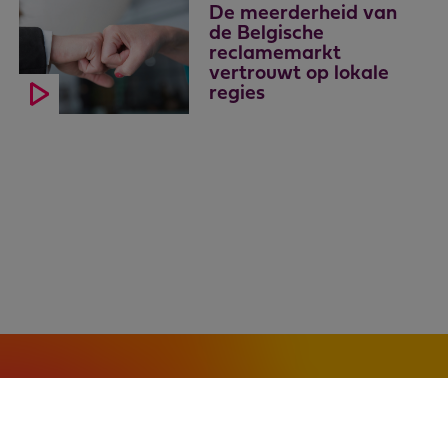
De meerderheid van
de Belgische
reclamemarkt
vertrouwt op lokale
regies
Algemene voorwaarden
–
Cookies
–
Privacy
© 2026 VIA - Association of AV Media