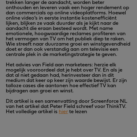
trekken langer de aandacht, worden beter
onthouden en leveren vaak een hoger rendement op
dan commercials op online videoplatforms. Hoewel
online video’s in eerste instantie kostenefficiënt
lijken, blijken ze vaak duurder als je kijkt naar de
aandacht die eraan besteed wordt. Met name
emotionele, hoogwaardige reclames profiteren van
het vermogen van TV om het publiek diep te raken.
Wie streeft naar duurzame groei en winstgevendheid
doet er dan ook verstandig aan om televisie een
centrale plek in de marketingstrategie te geven.
Het advies van Field aan marketeers: herzie elk
mogelijk vooroordeel dat je hebt over TV. En als je
dat al niet gedaan had, herinvesteer dan in dit
medium dat keer op keer zijn waarde bewijst. Er zijn
talloze cases die aantonen hoe effectief TV kan
bijdragen aan groei en winst.
Dit artikel is een samenvatting door Screenforce NL
van het artikel dat Peter Field schreef voor ThinkTV.
Het volledige artikel is
hier
te lezen