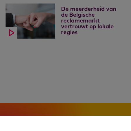
De meerderheid van
de Belgische
reclamemarkt
vertrouwt op lokale
regies
Algemene voorwaarden
–
Cookies
–
Privacy
© 2026 VIA - Association of AV Media