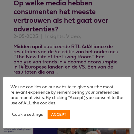
Op welke media hebben
consumenten het meeste
vertrouwen als het gaat over
advertenties?
2-05-2025
|
Insights, Video,
Midden april publiceerde RTL AdAlliance de
resultaten van de 4e editie van het onderzoek
“The New Life of the Living Room”. Een
analyse van trends in videomediaconsumptie
in 14 Europese landen en de VS. Een van de
resultaten die ons…
We use cookies on our website to give you the most
relevant experience by remembering your preferences
and repeat visits. By clicking “Accept”, you consent to the
use of ALL the cookies.
Cookie settings
ACCEPT