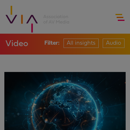
Video
Filter:
All insights
Audio